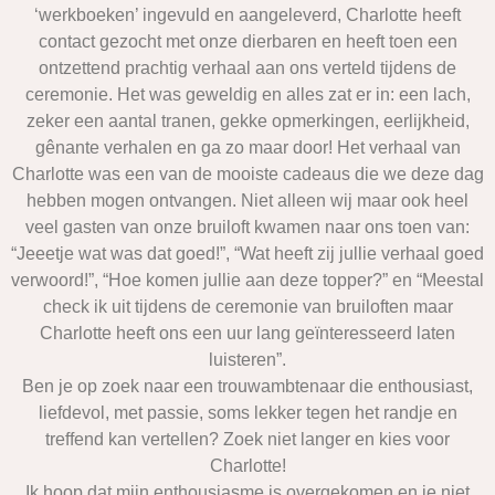
‘werkboeken’ ingevuld en aangeleverd, Charlotte heeft
contact gezocht met onze dierbaren en heeft toen een
ontzettend prachtig verhaal aan ons verteld tijdens de
ceremonie. Het was geweldig en alles zat er in: een lach,
zeker een aantal tranen, gekke opmerkingen, eerlijkheid,
gênante verhalen en ga zo maar door! Het verhaal van
Charlotte was een van de mooiste cadeaus die we deze dag
hebben mogen ontvangen. Niet alleen wij maar ook heel
veel gasten van onze bruiloft kwamen naar ons toen van:
“Jeeetje wat was dat goed!”, “Wat heeft zij jullie verhaal goed
verwoord!”, “Hoe komen jullie aan deze topper?” en “Meestal
check ik uit tijdens de ceremonie van bruiloften maar
Charlotte heeft ons een uur lang geïnteresseerd laten
luisteren”.
Ben je op zoek naar een trouwambtenaar die enthousiast,
liefdevol, met passie, soms lekker tegen het randje en
treffend kan vertellen? Zoek niet langer en kies voor
Charlotte!
Ik hoop dat mijn enthousiasme is overgekomen en je niet